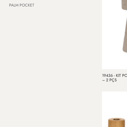
PALM POCKET
19436 - KIT 
– 2 PÇS