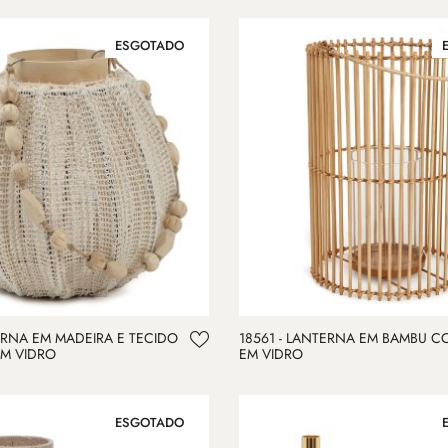
ESGOTADO
TERNA EM MADEIRA E TECIDO
18561 - LANTERNA EM BAMBU 
M VIDRO
EM VIDRO
ESGOTADO