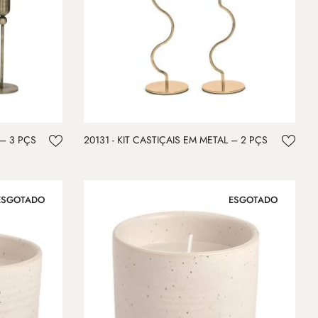
 – 3 PÇS
20131 - KIT CASTIÇAIS EM METAL – 2 PÇS
ESGOTADO
ESGOTADO