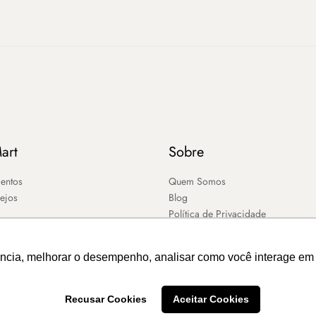
art
Sobre
entos
Quem Somos
sejos
Blog
Política de Privacidade
ência, melhorar o desempenho, analisar como você interage em 
Recusar Cookies
Aceitar Cookies
2026 – MART ®