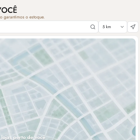
VOCÊ
ão garantimos o estoque.
 lojas perto de você