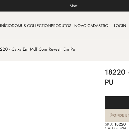
Mart
INÍCIO
DOMUS COLLECTION
PRODUTOS
NOVO CADASTRO
LOGIN
220 - Caixa Em Mdf Com Revest. Em Pu
18220 
PU
ONDE E
SKU:
18220
CATEGORIA: