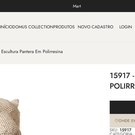
Mart
INÍCIO
DOMUS COLLECTION
PRODUTOS
NOVO CADASTRO
LOGIN
 Escultura Pantera Em Polirresina
15917 
POLIR
ONDE E
SKU:
15917
CATEGORIA: