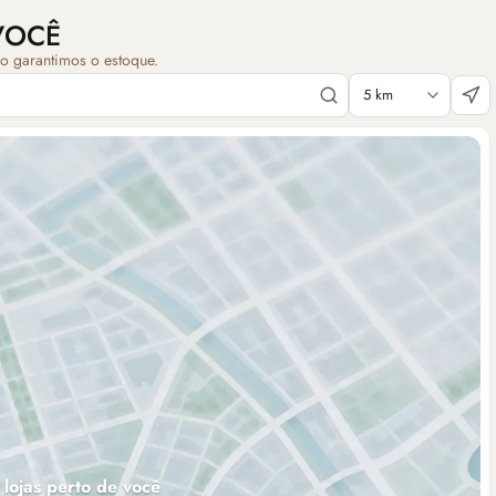
VOCÊ
ão garantimos o estoque.
 lojas perto de você