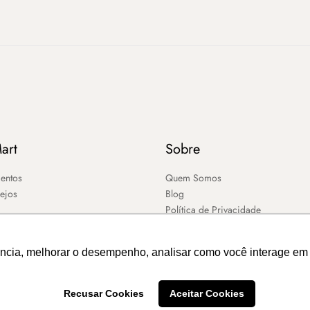
art
Sobre
entos
Quem Somos
sejos
Blog
Política de Privacidade
ência, melhorar o desempenho, analisar como você interage em 
Recusar Cookies
Aceitar Cookies
2026 – MART ®