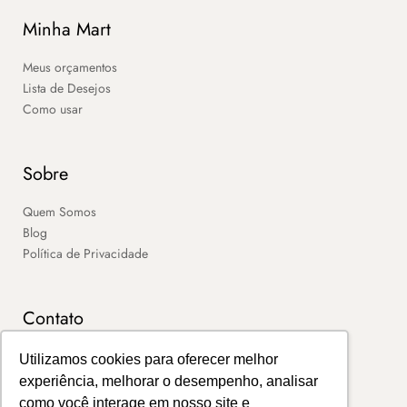
Minha Mart
Meus orçamentos
Lista de Desejos
Como usar
Sobre
Quem Somos
Blog
Política de Privacidade
Contato
SAC
Utilizamos cookies para oferecer melhor
Contato
experiência, melhorar o desempenho, analisar
Portal de Boletos
como você interage em nosso site e