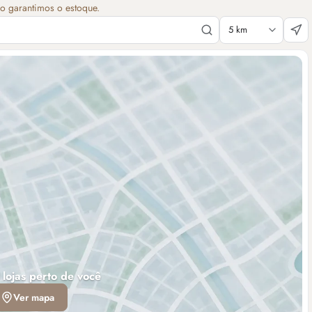
ão garantimos o estoque.
 lojas perto de você
Ver mapa