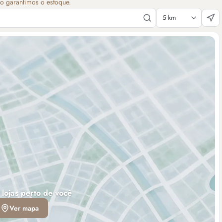
ão garantimos o estoque.
 lojas perto de você
Ver mapa