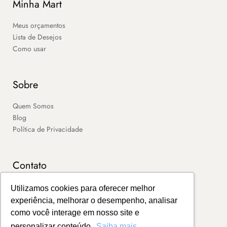
Minha Mart
Meus orçamentos
Lista de Desejos
Como usar
Sobre
Quem Somos
Blog
Política de Privacidade
Contato
SAC
Utilizamos cookies para oferecer melhor
Contato
experiência, melhorar o desempenho, analisar
Portal de Boletos
como você interage em nosso site e
personalizar conteúdo.
Saiba mais