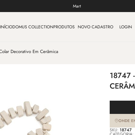
Mart
INÍCIO
DOMUS COLLECTION
PRODUTOS
NOVO CADASTRO
LOGIN
Colar Decorativo Em Cerâmica
18747
CERÂM
ONDE E
SKU:
18747
CATEGORIA: