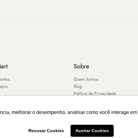
art
Sobre
entos
Quem Somos
sejos
Blog
Política de Privacidade
ência, melhorar o desempenho, analisar como você interage em 
Recusar Cookies
Aceitar Cookies
2026 – MART ®