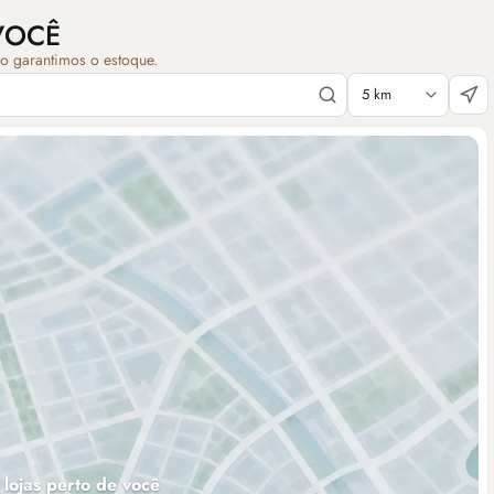
VOCÊ
ão garantimos o estoque.
 lojas perto de você