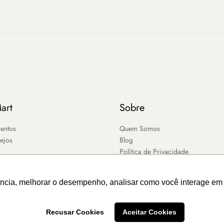
art
Sobre
entos
Quem Somos
sejos
Blog
Política de Privacidade
ência, melhorar o desempenho, analisar como você interage em 
Recusar Cookies
Aceitar Cookies
2026 – MART ®