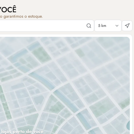
VOCÊ
ão garantimos o estoque.
 lojas perto de você