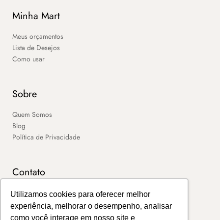
Minha Mart
Meus orçamentos
Lista de Desejos
Como usar
Sobre
Quem Somos
Blog
Política de Privacidade
Contato
SAC
Utilizamos cookies para oferecer melhor
Contato
experiência, melhorar o desempenho, analisar
Portal de Boletos
como você interage em nosso site e