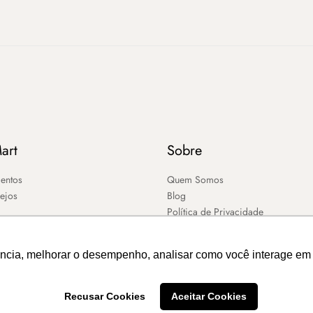
art
Sobre
entos
Quem Somos
sejos
Blog
Política de Privacidade
ência, melhorar o desempenho, analisar como você interage em 
Recusar Cookies
Aceitar Cookies
2026 – MART ®