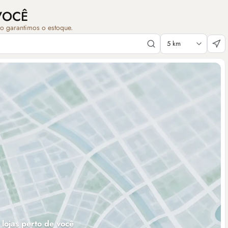
VOCÊ
ão garantimos o estoque.
 lojas perto de você