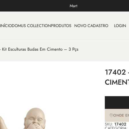
Mart
INÍCIO
DOMUS COLLECTION
PRODUTOS
NOVO CADASTRO
LOGIN
 Kit Esculturas Budas Em Cimento – 3 Pçs
17402 
CIMEN
ONDE E
SKU:
17402
CATEGORIA: