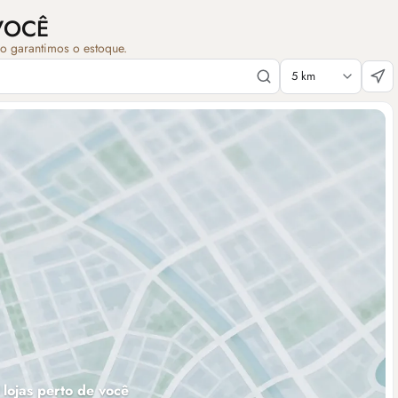
VOCÊ
ão garantimos o estoque.
 lojas perto de você