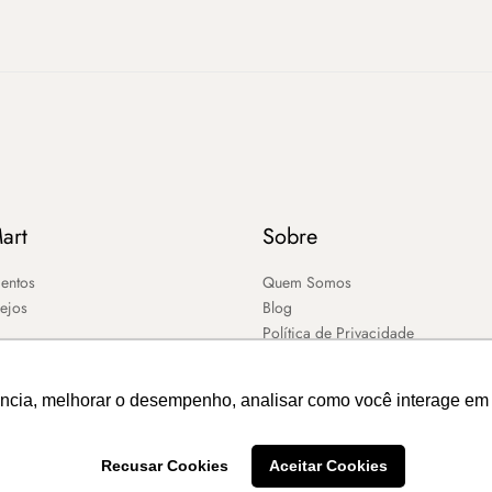
art
Sobre
entos
Quem Somos
sejos
Blog
Política de Privacidade
ência, melhorar o desempenho, analisar como você interage em 
Recusar Cookies
Aceitar Cookies
2026 – MART ®