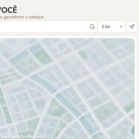
VOCÊ
ão garantimos o estoque.
 lojas perto de você