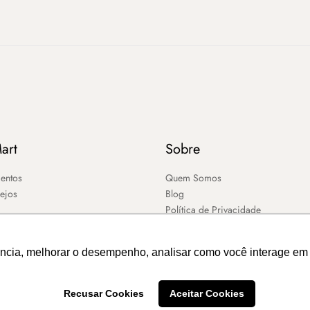
art
Sobre
entos
Quem Somos
sejos
Blog
Política de Privacidade
ência, melhorar o desempenho, analisar como você interage em 
Recusar Cookies
Aceitar Cookies
2026 – MART ®