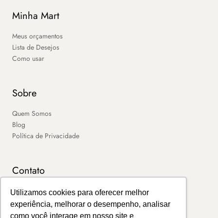
Minha Mart
Meus orçamentos
Lista de Desejos
Como usar
Sobre
Quem Somos
Blog
Política de Privacidade
Contato
SAC
Utilizamos cookies para oferecer melhor
Contato
experiência, melhorar o desempenho, analisar
Portal de Boletos
como você interage em nosso site e