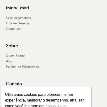
Minha Mart
Meus orçamentos
Lista de Desejos
Como usar
Sobre
Quem Somos
Blog
Política de Privacidade
Contato
SAC
Utilizamos cookies para oferecer melhor
Contato
experiência, melhorar o desempenho, analisar
Portal de Boletos
como você interage em nosso site e