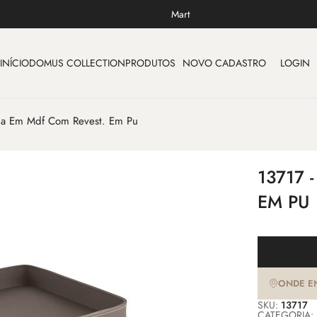
Mart
INÍCIO
DOMUS COLLECTION
PRODUTOS
NOVO CADASTRO
LOGIN
ja Em Mdf Com Revest. Em Pu
13717 
EM PU
ONDE E
SKU:
13717
CATEGORIA: