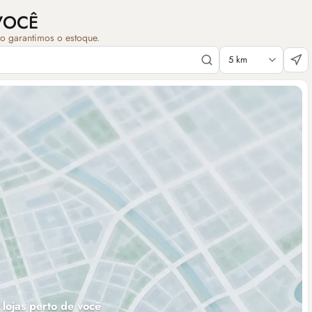
VOCÊ
ão garantimos o estoque.
 lojas perto de você