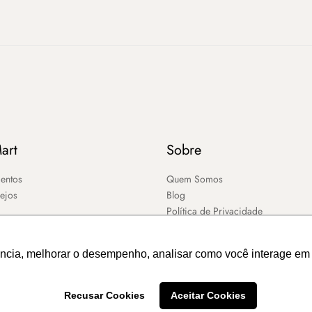
art
Sobre
entos
Quem Somos
sejos
Blog
Política de Privacidade
ência, melhorar o desempenho, analisar como você interage em 
Recusar Cookies
Aceitar Cookies
2026 – MART ®