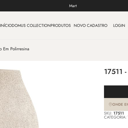
Mart
INÍCIO
DOMUS COLLECTION
PRODUTOS
NOVO CADASTRO
LOGIN
o Em Polirresina
17511 
ONDE E
SKU:
17511
CATEGORIA: